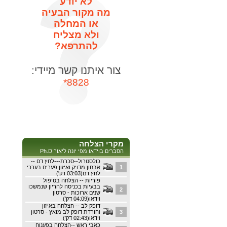
לא יודע
מה מקור הבעיה
או המחלה
ולא מצליח
להתרפא?
צור איתנו קשר מיידי:
8828*
מקרי הצלחה
הסברים בוידאו מפי יונה ליאור Ph.D
כולסטרול--סכרת---לחץ דם --
1
אבחון מדויק ואיזון פערים בערכי
לחץ דם(03:03 דק')
פוריות -- הצלחה בטיפול
בבעיות בכניסה להריון שנמשכו
2
שנים ארוכות - סרטון
וידאו(04:09 דק')
דופק לב -- הצלחה באיזון
3
והורדת דופק לב מואץ - סרטון
וידאו(02:43 דק')
כאבי ראש --הצלחה בפענוח