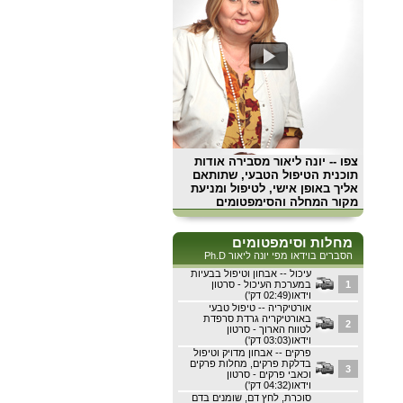
צפו
-- יונה ליאור מסבירה אודות
תוכנית הטיפול הטבעי, שתותאם
אליך באופן אישי, לטיפול ומניעת
מקור המחלה והסימפטומים
מחלות וסימפטומים
הסברים בוידאו מפי יונה ליאור Ph.D
עיכול -- אבחון וטיפול בבעיות
1
במערכת העיכול - סרטון
וידאו(02:49 דק')
אורטיקריה -- טיפול טבעי
באורטיקריה גרדת סרפדת
2
לטווח הארוך - סרטון
וידאו(03:03 דק')
פרקים -- אבחון מדויק וטיפול
בדלקת פרקים, מחלות פרקים
3
וכאבי פרקים - סרטון
וידאו(04:32 דק')
סוכרת, לחץ דם, שומנים בדם