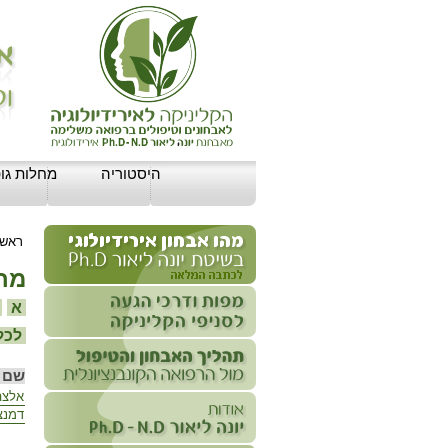
היסטוריה
מחלות גופ
ראשי
מחל
א
ב
לכל 
שם 
אלצה
דמנצ