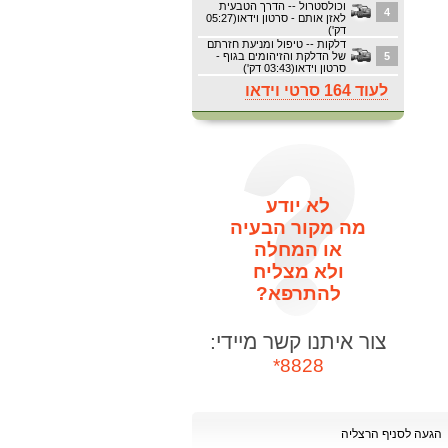
וכולסטרול -- הדרך הטבעית
4
לאזן אותם - סרטון וידאו(05:27
דק')
דלקות -- טיפול ומניעת חזרתם
5
של הדלקת והזיהומים בגוף -
סרטון וידאו(03:43 דק')
לעוד 164 סרטי וידאו
לא יודע
מה מקור הבעיה
או המחלה
ולא מצליח
להתרפא?
צור איתנו קשר מיידי:
8828*
הגעה לסניף הרצליה