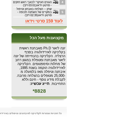
4
הגורם העיקרי לכאבי ראש חזקים
- סרטון וידאו(03:01 דק')
שתן -- הצלחה באבחון וטיפול
5
במקרים של השתנה תכופה -
סרטון וידאו(02:35 דק')
לעוד 159 סרטי וידאו
מקצוענות מעל הכל
יונה ליאור Ph.D מאבחנת ראשית
בקליניקה לאירידולוגיה בסניף
הרצליה. הקליניקה בהנחייתה של יונה
ליאור מאבחנת ומטפלת במגוון רחב
של מחלות וסימפטומים. הקליניקה
לאירידולוגיה הוקמה בשנת 1995,
איבחנה וטיפלה מאז בלמעלה מ
-25,000 מטופלים בהצלחה מרובה.
לקבלת מידע נוסף - חינם וללא
חייג עכשיו:
התחייבות.
8828*
כל הזכויות שמורות לקליניקה לאיבחונים וטיפולים באירידולוגיה