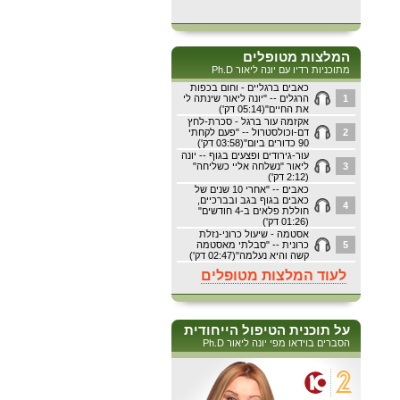
המלצות מטופלים
מתוכניות רדיו עם יונה ליאור Ph.D
כאבים ברגליים - וחום בכפות
1
הרגלים -- "יונה ליאור שינתה לי
את החיים"(05:14 דק')
אקזמה עור ברגל - סכרת-לחץ
2
דם-וכולסטרול -- "פעם לקחתי
90 כדורים ביום"(03:58 דק')
עור-גירודים ופצעים בגוף -- יונה
3
ליאור "נשלחה אליי כשליחה"
(2:12 דק')
כאבים -- "אחרי 10 שנים של
כאבים בגוף בגב ובברכיים,
4
חוללת פלאים ב-4 חודשים"
(01:26 דק')
אסטמה - שיעול כרוני-נזלת
5
כרונית -- "סבלתי מאסטמה
קשה והיא נעלמה"(02:47 דק')
לעוד המלצות מטופלים
על תוכנית הטיפול הייחודית
הסברים בוידאו מפי יונה ליאור Ph.D