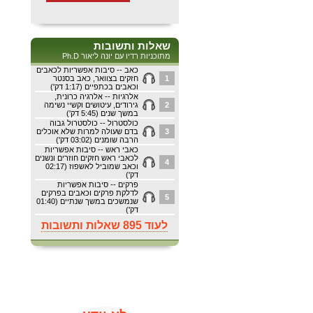
שאלות ותשובות
מתוכניות רדיו עם יונה ליאור Ph.D
כאב -- סיבות אפשריות לכאבים
1
חזקים בצוואר, כאב בסנטר
וכאבים בכתפיים (1:17 דק')
אלרגיות -- אלרגיה כרונית,
2
גירודים, עיטושים וקשיי נשימה
במשך שנים (5:45 דק')
כולסטרול -- כולסטרול גבוה
3
בדם שעולה למרות שלא אוכלים
הרבה שומנים (03:02 דק')
כאבי ראש -- סיבות אפשריות
לכאבי ראש חזקים חוזרים ונשנים
4
וכאב שמוביל לאשפוז (02:17
דק')
פרקים -- סיבות אפשריות
לדלקת פרקים וכאבים בפרקים
5
שנמשכים במשך שנתיים (01:40
דק')
לעוד 895 שאלות ותשובות