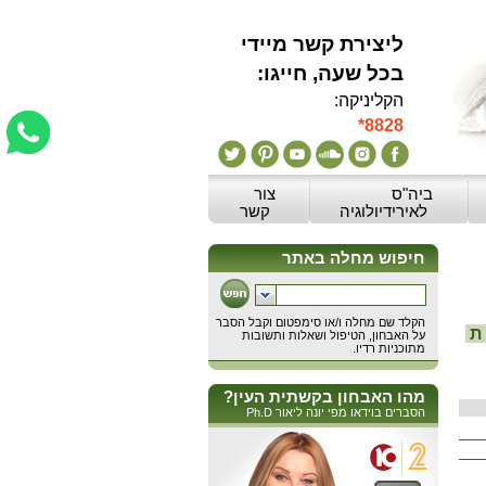
ליצירת קשר מיידי
:בכל שעה, חייגו
הקליניקה:
*8828
ביה"ס
צור
לאירידיולוגיה
קשר
ת
מהו האבחון בקשתית העין?
הסברים בוידאו מפי יונה ליאור Ph.D