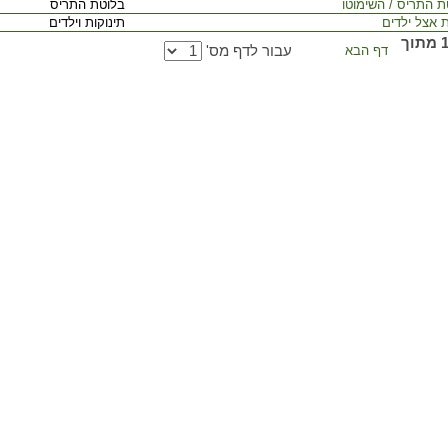
ת התריס / השימוטו
בלוטת התריס
ת אצל ילדים
תינוקות וילדים
דף 1 מתוך
דף הבא
עבור לדף מס'