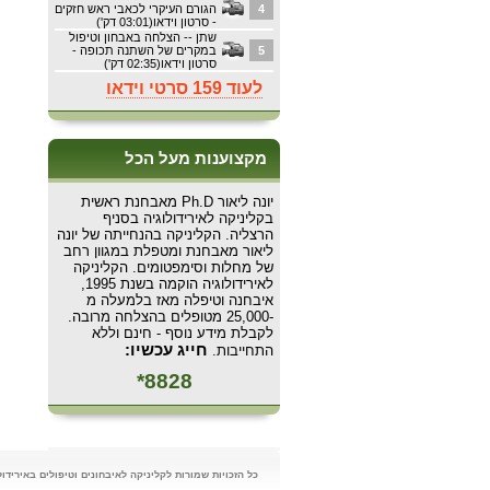
4
הגורם העיקרי לכאבי ראש חזקים
- סרטון וידאו(03:01 דק')
שתן -- הצלחה באבחון וטיפול
5
במקרים של השתנה תכופה -
סרטון וידאו(02:35 דק')
לעוד 159 סרטי וידאו
מקצוענות מעל הכל
יונה ליאור Ph.D מאבחנת ראשית
בקליניקה לאירידולוגיה בסניף
הרצליה. הקליניקה בהנחייתה של יונה
ליאור מאבחנת ומטפלת במגוון רחב
של מחלות וסימפטומים. הקליניקה
לאירידולוגיה הוקמה בשנת 1995,
איבחנה וטיפלה מאז בלמעלה מ
-25,000 מטופלים בהצלחה מרובה.
לקבלת מידע נוסף - חינם וללא
חייג עכשיו:
התחייבות.
8828*
כל הזכויות שמורות לקליניקה לאיבחונים וטיפולים באירידולוגיה