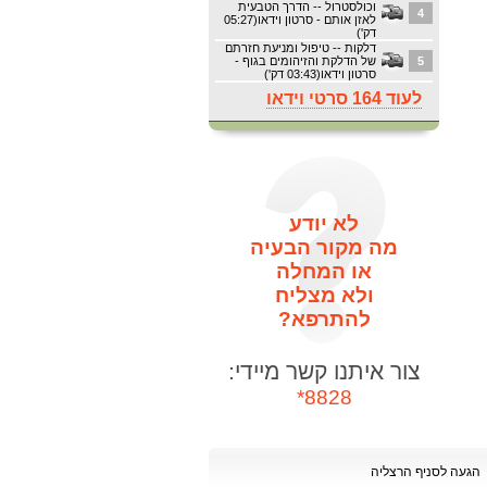
וכולסטרול -- הדרך הטבעית
4
לאזן אותם - סרטון וידאו(05:27
דק')
דלקות -- טיפול ומניעת חזרתם
5
של הדלקת והזיהומים בגוף -
סרטון וידאו(03:43 דק')
לעוד 164 סרטי וידאו
לא יודע
מה מקור הבעיה
או המחלה
ולא מצליח
להתרפא?
צור איתנו קשר מיידי:
8828*
הגעה לסניף הרצליה