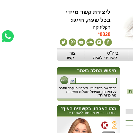
ליצירת קשר מיידי
:בכל שעה, חייגו
הקליניקה:
*8828
ביה"ס
צור
לאירידיולוגיה
קשר
ת
מהו האבחון בקשתית העין?
הסברים בוידאו מפי יונה ליאור Ph.D