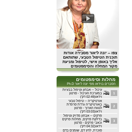
צפו
-- יונה ליאור מסבירה אודות
תוכנית הטיפול הטבעי, שתותאם
אליך באופן אישי, לטיפול ומניעת
מקור המחלה והסימפטומים
מחלות וסימפטומים
הסברים בוידאו מפי יונה ליאור Ph.D
עיכול -- אבחון וטיפול בבעיות
1
במערכת העיכול - סרטון
וידאו(02:49 דק')
אורטיקריה -- טיפול טבעי
באורטיקריה גרדת סרפדת
2
לטווח הארוך - סרטון
וידאו(03:03 דק')
פרקים -- אבחון מדויק וטיפול
בדלקת פרקים, מחלות פרקים
3
וכאבי פרקים - סרטון
וידאו(04:32 דק')
סוכרת, לחץ דם, שומנים בדם