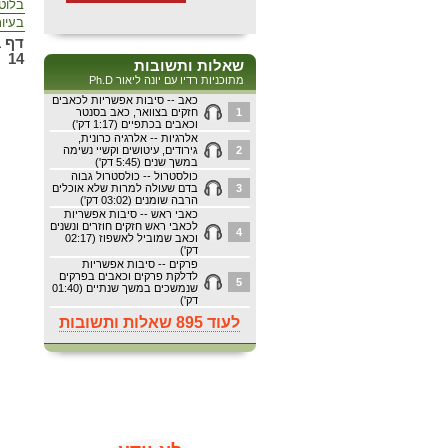
בלוט
בעיו
14
שאלות ותשובות
מתוכניות רדיו עם יונה ליאור Ph.D
כאב -- סיבות אפשריות לכאבים
1
חזקים בצוואר, כאב בסנטר
וכאבים בכתפיים (1:17 דק')
אלרגיות -- אלרגיה כרונית,
2
גירודים, עיטושים וקשיי נשימה
במשך שנים (5:45 דק')
כולסטרול -- כולסטרול גבוה
3
בדם שעולה למרות שלא אוכלים
הרבה שומנים (03:02 דק')
כאבי ראש -- סיבות אפשריות
לכאבי ראש חזקים חוזרים ונשנים
4
וכאב שמוביל לאשפוז (02:17
דק')
פרקים -- סיבות אפשריות
לדלקת פרקים וכאבים בפרקים
5
שנמשכים במשך שנתיים (01:40
דק')
לעוד 895 שאלות ותשובות