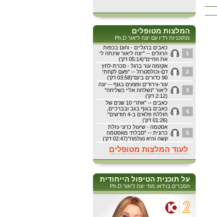
המלצות מטופלים
מתוכניות רדיו עם יונה ליאור Ph.D
כאבים ברגליים - וחום בכפות
1
הרגלים -- "יונה ליאור שינתה לי
את החיים"(05:14 דק')
אקזמה עור ברגל - סכרת-לחץ
2
דם-וכולסטרול -- "פעם לקחתי
90 כדורים ביום"(03:58 דק')
עור-גירודים ופצעים בגוף -- יונה
3
ליאור "נשלחה אליי כשליחה"
(2:12 דק')
כאבים -- "אחרי 10 שנים של
כאבים בגוף בגב ובברכיים,
4
חוללת פלאים ב-4 חודשים"
(01:26 דק')
אסטמה - שיעול כרוני-נזלת
5
כרונית -- "סבלתי מאסטמה
קשה והיא נעלמה"(02:47 דק')
לעוד המלצות מטופלים
על תוכנית הטיפול הייחודית
הסברים בוידאו מפי יונה ליאור Ph.D