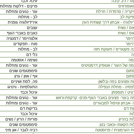
ס / כיב קיבה
עיכול וכבד
ופורוזיס
פרקים - דלקות ומחלות
יקריה / סרפדת / חרלת
עור - נגעים ומחלות
פיקת לב
לב - מחלות
יולוגיה - אבחון דרך קשתית העין
אירידיולוגיה גופנית
אס / נשית
עצבים
אס / נשית
כאבים באברי הגוף
יימר
אלצהיימר / דמנציה
יימר
מוח - תפקודים
נה פקטוריס / תעוקת חזה
לב - מחלות
ה
כלי דם
מה
נשימה / אסטמה
ה של העור / אטופיק דרמטיטיס
עור - נגעים ומחלות
תום
סימפטומים שונים
תום
אף / אוזן / גרון
ת ופצעים בפה ובלשון
פה, לסת ושיניים
פסיה - מחלת הנפילה
התעלפויות - ורטיגו
ציט / תוספתן
עיכול וכבד
ה בעור- פצעים באברי הגוף-פנים- קרקפת-וראש
עור - נגעים ומחלות
-אבחון וטיפול למבוגרים
עור - נגעים ומחלות
ות דם
בדיקות דם
ות
עיכול וכבד
ת בהריון
פוריות / הריון / נשים
ות הקאות--וכאבי בטן
סימפטומים שונים
ת הערמונית / פרוסטטה
רביה לגבר / און מיני