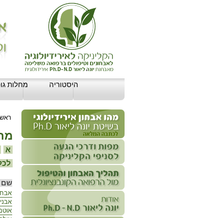
היסטוריה
מחלות גופ
ראשי
מחל
א
ב
לכל 
שם 
אבחון
אבני
אוטם