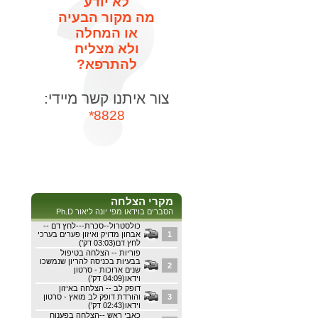
לא יודע
מה מקור הבעיה
או המחלה
ולא מצליח
להתרפא?
צור איתנו קשר מיידי:
8828*
מקרי הצלחה
הסברים בוידאו מפי יונה ליאור Ph.D
כולסטרול--סכרת---לחץ דם --
1
אבחון מדויק ואיזון פערים בערכי
לחץ דם(03:03 דק')
פוריות -- הצלחה בטיפול
בבעיות בכניסה להריון שנמשכו
2
שנים ארוכות - סרטון
וידאו(04:09 דק')
דופק לב -- הצלחה באיזון
3
והורדת דופק לב מואץ - סרטון
וידאו(02:43 דק')
כאבי ראש --הצלחה בפענוח