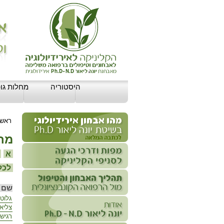
היסטוריה
מחלות גופ
ראשי
מחל
א
ב
לכל 
שם 
גלוטן
צליאק
רגיש