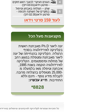
4
הגורם העיקרי לכאבי ראש חזקים
- סרטון וידאו(03:01 דק')
שתן -- הצלחה באבחון וטיפול
5
במקרים של השתנה תכופה -
סרטון וידאו(02:35 דק')
לעוד 159 סרטי וידאו
מקצוענות מעל הכל
יונה ליאור Ph.D מאבחנת ראשית
בקליניקה לאירידולוגיה בסניף
הרצליה. הקליניקה בהנחייתה של יונה
ליאור מאבחנת ומטפלת במגוון רחב
של מחלות וסימפטומים. הקליניקה
לאירידולוגיה הוקמה בשנת 1995,
איבחנה וטיפלה מאז בלמעלה מ
-25,000 מטופלים בהצלחה מרובה.
לקבלת מידע נוסף - חינם וללא
חייג עכשיו:
התחייבות.
8828*
כל הזכויות שמורות לקליניקה לאיבחונים וטיפולים באירידולוגיה