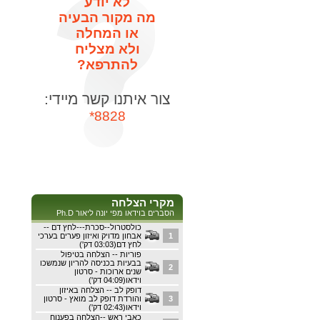
לא יודע
מה מקור הבעיה
או המחלה
ולא מצליח
להתרפא?
צור איתנו קשר מיידי:
8828*
מקרי הצלחה
הסברים בוידאו מפי יונה ליאור Ph.D
כולסטרול--סכרת---לחץ דם --
1
אבחון מדויק ואיזון פערים בערכי
לחץ דם(03:03 דק')
פוריות -- הצלחה בטיפול
בבעיות בכניסה להריון שנמשכו
2
שנים ארוכות - סרטון
וידאו(04:09 דק')
דופק לב -- הצלחה באיזון
3
והורדת דופק לב מואץ - סרטון
וידאו(02:43 דק')
כאבי ראש --הצלחה בפענוח