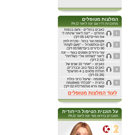
המלצות מטופלים
מתוכניות רדיו עם יונה ליאור Ph.D
כאבים ברגליים - וחום בכפות
1
הרגלים -- "יונה ליאור שינתה לי
את החיים"(05:14 דק')
אקזמה עור ברגל - סכרת-לחץ
2
דם-וכולסטרול -- "פעם לקחתי
90 כדורים ביום"(03:58 דק')
עור-גירודים ופצעים בגוף -- יונה
3
ליאור "נשלחה אליי כשליחה"
(2:12 דק')
כאבים -- "אחרי 10 שנים של
כאבים בגוף בגב ובברכיים,
4
חוללת פלאים ב-4 חודשים"
(01:26 דק')
אסטמה - שיעול כרוני-נזלת
5
כרונית -- "סבלתי מאסטמה
קשה והיא נעלמה"(02:47 דק')
לעוד המלצות מטופלים
על תוכנית הטיפול הייחודית
הסברים בוידאו מפי יונה ליאור Ph.D