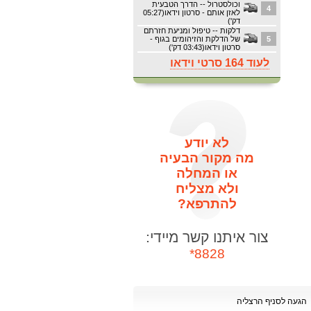
וכולסטרול -- הדרך הטבעית
4
לאזן אותם - סרטון וידאו(05:27
דק')
דלקות -- טיפול ומניעת חזרתם
5
של הדלקת והזיהומים בגוף -
סרטון וידאו(03:43 דק')
לעוד 164 סרטי וידאו
לא יודע
מה מקור הבעיה
או המחלה
ולא מצליח
להתרפא?
צור איתנו קשר מיידי:
8828*
הגעה לסניף הרצליה