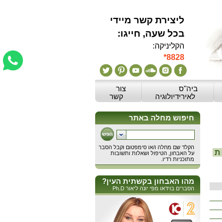
ליצירת קשר מיידי
:בכל שעה, חייגו
הקליניקה:
*8828
ביה"ס
צור
לאירידיולוגיה
קשר
ת
מהו האבחון בקשתית העין?
הסברים בוידאו מפי יונה ליאור Ph.D