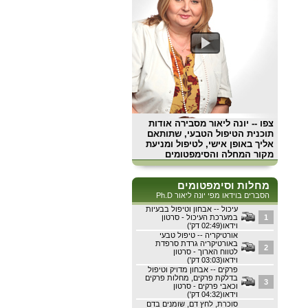
צפו
-- יונה ליאור מסבירה אודות
תוכנית הטיפול הטבעי, שתותאם
אליך באופן אישי, לטיפול ומניעת
מקור המחלה והסימפטומים
מחלות וסימפטומים
הסברים בוידאו מפי יונה ליאור Ph.D
עיכול -- אבחון וטיפול בבעיות
1
במערכת העיכול - סרטון
וידאו(02:49 דק')
אורטיקריה -- טיפול טבעי
באורטיקריה גרדת סרפדת
2
לטווח הארוך - סרטון
וידאו(03:03 דק')
פרקים -- אבחון מדויק וטיפול
בדלקת פרקים, מחלות פרקים
3
וכאבי פרקים - סרטון
וידאו(04:32 דק')
סוכרת, לחץ דם, שומנים בדם