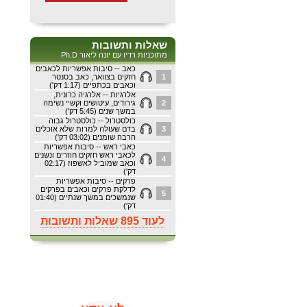
שאלות ותשובות
מתוכניות רדיו עם יונה ליאור Ph.D
כאב -- סיבות אפשריות לכאבים
1
חזקים בצוואר, כאב בסנטר
וכאבים בכתפיים (1:17 דק')
אלרגיות -- אלרגיה כרונית,
2
גירודים, עיטושים וקשיי נשימה
במשך שנים (5:45 דק')
כולסטרול -- כולסטרול גבוה
3
בדם שעולה למרות שלא אוכלים
הרבה שומנים (03:02 דק')
כאבי ראש -- סיבות אפשריות
לכאבי ראש חזקים חוזרים ונשנים
4
וכאב שמוביל לאשפוז (02:17
דק')
פרקים -- סיבות אפשריות
לדלקת פרקים וכאבים בפרקים
5
שנמשכים במשך שנתיים (01:40
דק')
לעוד 895 שאלות ותשובות