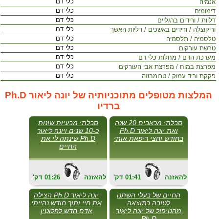
כלי דם
אנמיה
כלי דם
דימומים
כלי דם
דליות / ורידים ברגליים
כלי דם
וריקוצלה / ורידים באשכים / דליות האשך
כלי דם
טלסמיה / תלסמיה
כלי דם
טרשת עורקים
כלי דם
מערכת הדם / מחלות כלי דם
כלי דם
מפרצת במוח / מפרצת אבי העורקים
כלי דם
פקקת וריד עמוק / טרומבוזה
המלצות מטופלים מתוכניותיה של יונה ליאור Ph.D
ברדיו
סבלתי מכאבים 20 שנה
סבלתי מבעיות שונות
ואת יונה ליאור Ph.D
כ-10 שנים ויונה ליאור
בחודש וחצי ריפאת אותי
Ph.D שינתה לי את
החיים
להאזנה
01:41
'דק
להאזנה
01:26
'דק
החיים של בעלי השתנו
יונה ליאור Ph.D הצילה
לטובה כתוצאה
את חיי ותוך חודש נהייתי
מהטיפול של יונה ליאור
אדם חדש לחלוטין
Ph.D