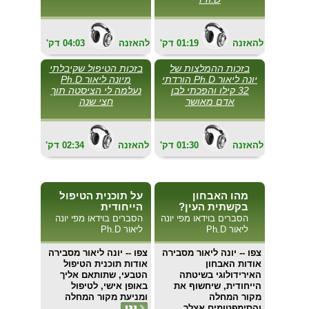
להאזנה
01:19
'דק
להאזנה
04:03
'דק
בזכות ההמלצות של
בזכות הטיפול שקיבלתי
יונה ליאור Ph.D הורדתי
מיונה ליאור Ph.D
32 קילו והפכתי לבן
נעלמה לי הציסטה תוך
אדם מאושר
חצי שנה
להאזנה
01:30
'דק
להאזנה
02:34
'דק
מהו האבחון
על תוכנית הטיפול
בקשתית העין?
הייחודית
הסברים בוידאו מפי יונה
הסברים בוידאו מפי יונה
ליאור Ph.D
ליאור Ph.D
צפו
-- יונה ליאור מסבירה
צפו
-- יונה ליאור מסבירה
אודות האבחון
אודות תוכנית הטיפול
האירידולוגי בשיטתה
הטבעי, שתותאם אליך
הייחודית, שיחשוף את
באופן אישי, לטיפול
מקור המחלה
ומניעת מקור המחלה
והסימפטומים אצלך