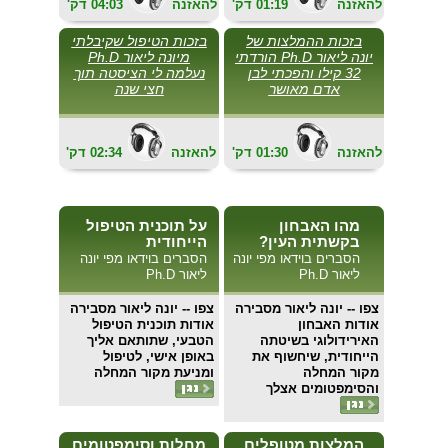
להאזנה
01:19
'דק
להאזנה
04:03
'דק
בזכות ההמלצות של
בזכות הטיפול שקיבלתי
יונה ליאור Ph.D הורדתי
מיונה ליאור Ph.D
32 קילו והפכתי לבן
נעלמה לי הציסטה תוך
אדם מאושר
חצי שנה
להאזנה
01:30
'דק
להאזנה
02:34
'דק
מהו האבחון
על תוכנית הטיפול
בקשתית העין?
הייחודית
הסברים בוידאו מפי יונה
הסברים בוידאו מפי יונה
ליאור Ph.D
ליאור Ph.D
צפו
-- יונה ליאור מסבירה
צפו
-- יונה ליאור מסבירה
אודות האבחון
אודות תוכנית הטיפול
האירידולוגי בשיטתה
הטבעי, שתותאם אליך
הייחודית, שיחשוף את
באופן אישי, לטיפול
מקור המחלה
ומניעת מקור המחלה
והסימפטומים אצלך
המלצות מטופלים
מחלות וסימפטומים