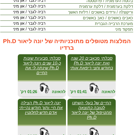
רביה לגבר / און מיני
בלוטת הערמונית / פרוסטטה
רביה לגבר / און מיני
דלקת בערמונית / דלקת ערמונית
רביה לגבר / און מיני
וריקוצלה / ורידים באשכים / דליות האשך
רביה לגבר / און מיני
כאבים באשכים / כאב באשכים
רביה לגבר / און מיני
מערכת הרבייה הגברית
רביה לגבר / און מיני
תפקוד מיני
המלצות מטופלים מתוכניותיה של יונה ליאור Ph.D
ברדיו
סבלתי מכאבים 20 שנה
סבלתי מבעיות שונות
ואת יונה ליאור Ph.D
כ-10 שנים ויונה ליאור
בחודש וחצי ריפאת אותי
Ph.D שינתה לי את
החיים
להאזנה
01:41
'דק
להאזנה
01:26
'דק
החיים של בעלי השתנו
יונה ליאור Ph.D הצילה
לטובה כתוצאה
את חיי ותוך חודש נהייתי
מהטיפול של יונה ליאור
אדם חדש לחלוטין
Ph.D