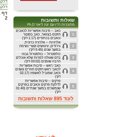
דלקת 
דלקת 
2
שאלות ותשובות
מתוכניות רדיו עם יונה ליאור Ph.D
כאב -- סיבות אפשריות לכאבים
1
חזקים בצוואר, כאב בסנטר
וכאבים בכתפיים (1:17 דק')
אלרגיות -- אלרגיה כרונית,
2
גירודים, עיטושים וקשיי נשימה
במשך שנים (5:45 דק')
כולסטרול -- כולסטרול גבוה
3
בדם שעולה למרות שלא אוכלים
הרבה שומנים (03:02 דק')
כאבי ראש -- סיבות אפשריות
לכאבי ראש חזקים חוזרים ונשנים
4
וכאב שמוביל לאשפוז (02:17
דק')
פרקים -- סיבות אפשריות
לדלקת פרקים וכאבים בפרקים
5
שנמשכים במשך שנתיים (01:40
דק')
לעוד 895 שאלות ותשובות