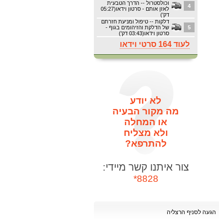
וכולסטרול -- הדרך הטבעית
4
לאזן אותם - סרטון וידאו(05:27
דק')
דלקות -- טיפול ומניעת חזרתם
5
של הדלקת והזיהומים בגוף -
סרטון וידאו(03:43 דק')
לעוד 164 סרטי וידאו
לא יודע
מה מקור הבעיה
או המחלה
ולא מצליח
להתרפא?
צור איתנו קשר מיידי:
8828*
הגעה לסניף הרצליה