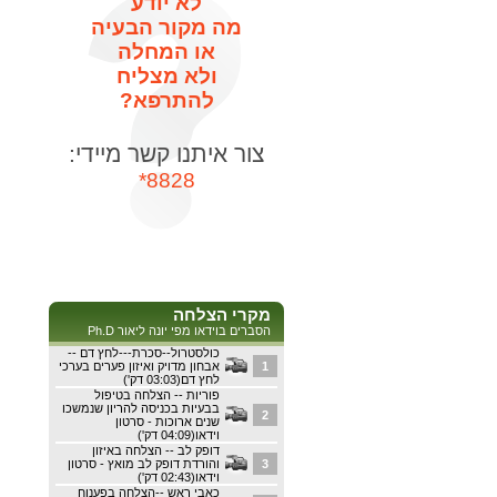
לא יודע
מה מקור הבעיה
או המחלה
ולא מצליח
להתרפא?
צור איתנו קשר מיידי:
8828*
מקרי הצלחה
הסברים בוידאו מפי יונה ליאור Ph.D
כולסטרול--סכרת---לחץ דם --
1
אבחון מדויק ואיזון פערים בערכי
לחץ דם(03:03 דק')
פוריות -- הצלחה בטיפול
בבעיות בכניסה להריון שנמשכו
2
שנים ארוכות - סרטון
וידאו(04:09 דק')
דופק לב -- הצלחה באיזון
3
והורדת דופק לב מואץ - סרטון
וידאו(02:43 דק')
כאבי ראש --הצלחה בפענוח