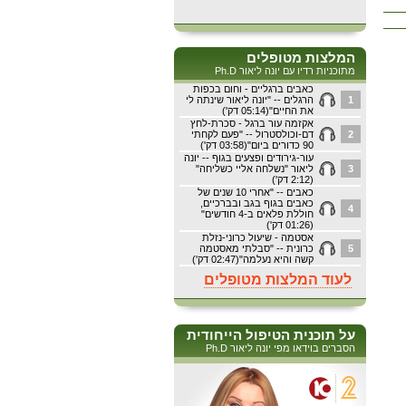
המלצות מטופלים
מתוכניות רדיו עם יונה ליאור Ph.D
כאבים ברגליים - וחום בכפות
1
הרגלים -- "יונה ליאור שינתה לי
את החיים"(05:14 דק')
אקזמה עור ברגל - סכרת-לחץ
2
דם-וכולסטרול -- "פעם לקחתי
90 כדורים ביום"(03:58 דק')
עור-גירודים ופצעים בגוף -- יונה
3
ליאור "נשלחה אליי כשליחה"
(2:12 דק')
כאבים -- "אחרי 10 שנים של
כאבים בגוף בגב ובברכיים,
4
חוללת פלאים ב-4 חודשים"
(01:26 דק')
אסטמה - שיעול כרוני-נזלת
5
כרונית -- "סבלתי מאסטמה
קשה והיא נעלמה"(02:47 דק')
לעוד המלצות מטופלים
על תוכנית הטיפול הייחודית
הסברים בוידאו מפי יונה ליאור Ph.D