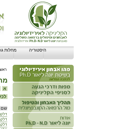
היסטוריה
מחלות גופ
ראשי
מחל
א
ב
לכל 
שם 
דלקות
דלקת 
דלקת 