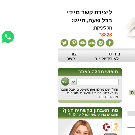
ליצירת קשר מיידי
:בכל שעה, חייגו
הקליניקה:
*8828
ביה"ס
צור
לאירידיולוגיה
קשר
ת
מהו האבחון בקשתית העין?
הסברים בוידאו מפי יונה ליאור Ph.D