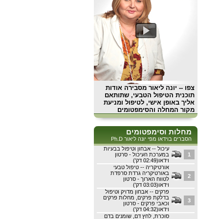
צפו
-- יונה ליאור מסבירה אודות
תוכנית הטיפול הטבעי, שתותאם
אליך באופן אישי, לטיפול ומניעת
מקור המחלה והסימפטומים
מחלות וסימפטומים
הסברים בוידאו מפי יונה ליאור Ph.D
עיכול -- אבחון וטיפול בבעיות
1
במערכת העיכול - סרטון
וידאו(02:49 דק')
אורטיקריה -- טיפול טבעי
באורטיקריה גרדת סרפדת
2
לטווח הארוך - סרטון
וידאו(03:03 דק')
פרקים -- אבחון מדויק וטיפול
בדלקת פרקים, מחלות פרקים
3
וכאבי פרקים - סרטון
וידאו(04:32 דק')
סוכרת, לחץ דם, שומנים בדם