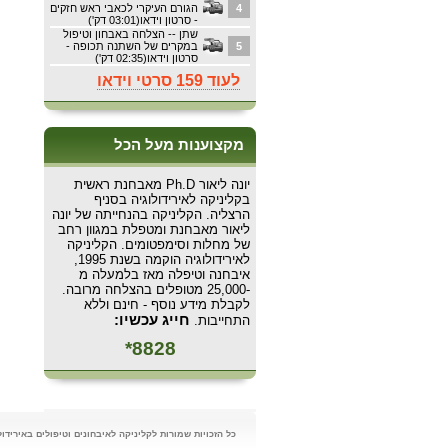
4
הגורם העיקרי לכאבי ראש חזקים
- סרטון וידאו(03:01 דק')
שתן -- הצלחה באבחון וטיפול
5
במקרים של השתנה תכופה -
סרטון וידאו(02:35 דק')
לעוד 159 סרטי וידאו
מקצוענות מעל הכל
יונה ליאור Ph.D מאבחנת ראשית
בקליניקה לאירידולוגיה בסניף
הרצליה. הקליניקה בהנחייתה של יונה
ליאור מאבחנת ומטפלת במגוון רחב
של מחלות וסימפטומים. הקליניקה
לאירידולוגיה הוקמה בשנת 1995,
איבחנה וטיפלה מאז בלמעלה מ
-25,000 מטופלים בהצלחה מרובה.
לקבלת מידע נוסף - חינם וללא
חייג עכשיו:
התחייבות.
8828*
כל הזכויות שמורות לקליניקה לאיבחונים וטיפולים באירידולוגיה