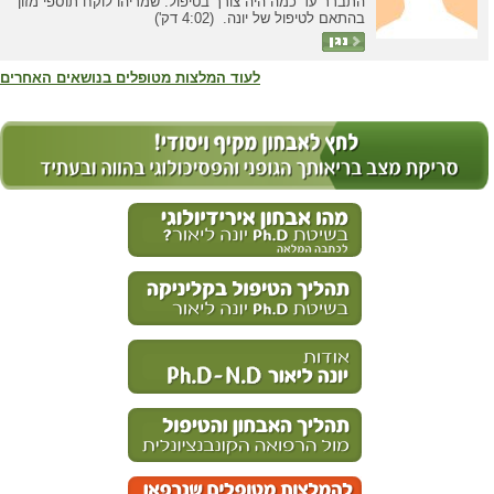
התברר עד כמה היה צורך בטיפול. שמריהו לוקח תוספי מזון
בהתאם לטיפול של יונה. (4:02 דק')
לעוד המלצות מטופלים בנושאים האחרים