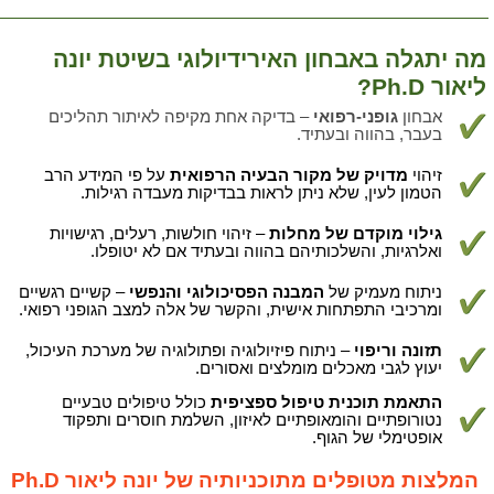
מה יתגלה באבחון האירידיולוגי בשיטת יונה
ליאור Ph.D?
אבחון
גופני-רפואי
– בדיקה אחת מקיפה לאיתור תהליכים
בעבר, בהווה ובעתיד.
זיהוי
מדויק של מקור הבעיה הרפואית
על פי המידע הרב
הטמון לעין, שלא ניתן לראות בבדיקות מעבדה רגילות.
גילוי מוקדם של מחלות
– זיהוי חולשות, רעלים, רגישויות
ואלרגיות, והשלכותיהם בהווה ובעתיד אם לא יטופלו.
ניתוח מעמיק של
המבנה הפסיכולוגי והנפשי
– קשיים רגשיים
ומרכיבי התפתחות אישית, והקשר של אלה למצב הגופני רפואי.
תזונה וריפוי
– ניתוח פיזיולוגיה ופתולוגיה של מערכת העיכול,
יעוץ לגבי מאכלים מומלצים ואסורים.
התאמת תוכנית טיפול ספציפית
כולל טיפולים טבעיים
נטורופתיים והומאופתיים לאיזון, השלמת חוסרים ותפקוד
אופטימלי של הגוף.
המלצות מטופלים מתוכניותיה של יונה ליאור Ph.D