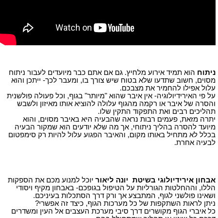
ניתוח
הוא תמיד אירוע מלחיץ. גם אם אתם כבר מיועדים לעבור ניתוח
מסוים, חשוב שתדעו שלא בטוח שיש צורך בו, ומעבר לכך- ייתכן והוא
עלול אפילו להחמיר את מצבכם.
על פי האירידיולוגיה- אין איבר שהוא "מיותר" בגוף, וכל פעולה פולשנית
והסרה של איבר או רקמה מהגוף עלולה להוציא אותו מאיזון ולשבש
תהליכים רבים ואת התפקוד התקין שלו.
יתרה מזאת, פעמים רבות נראה שהבעיה היא באיבר מסוים, והוא
מיועד להסרה בהליך ניתוחי, אך מה שלא יודעים הוא שמקור הבעיה
בכלל לא מתחיל באותו מקום, והאיבר הפגוע עלול להיות רק סימפטום
לבעיה אחרת.
אבחון אירידיולוגי בשיטת יונה ליאור
יוכל למנוע מכם את הספקות
הללו, וההחלטות הגורליות על הטיפול בגופכם- באבחון מקיף ויסודי
ושאינו פולשני לגוף, המתבצע אך ורק דרך הסתכלות בעיניכם.
ניתן לראות השתקפות של כל מערכות הגוף, כיצד זה אפשרי?
כל איברי הגוף מקושרים דרך סיבי מערכת העצבים אל העין ומשדרים