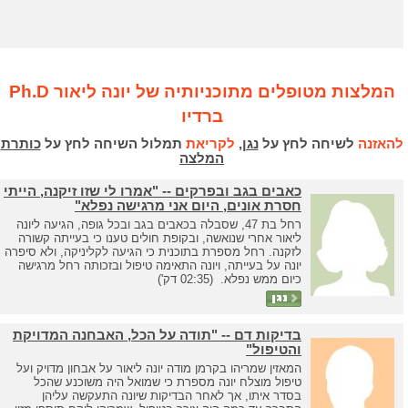
המלצות מטופלים מתוכניותיה של יונה ליאור Ph.D
ברדיו
להאזנה
לשיחה לחץ על
נגן
,
לקריאת
תמלול השיחה לחץ על
כותרת
המלצה
כאבים בגב ובפרקים -- "אמרו לי שזו זיקנה, הייתי
חסרת אונים, היום אני מרגישה נפלא"
רחל בת 47, שסבלה בכאבים בגב ובכל גופה, הגיעה ליונה
ליאור אחרי שנואשה, ובקופת חולים טענו כי בעייתה קשורה
לזקנה. רחל מספרת בתוכנית כי הגיעה לקליניקה, ולא סיפרה
יונה על בעייתה, ויונה התאימה טיפול ובזכותה רחל מרגישה
כיום ממש נפלא. (02:35 דק')
בדיקות דם -- "תודה על הכל, האבחנה המדויקת
והטיפול"
המאזין שמריהו בקרמן מודה יונה ליאור על אבחון מדויק ועל
טיפול מוצלח יונה מספרת כי שמואל היה משוכנע שהכל
בסדר איתו, אך לאחר הבדיקות שיונה התעקשה עליהן