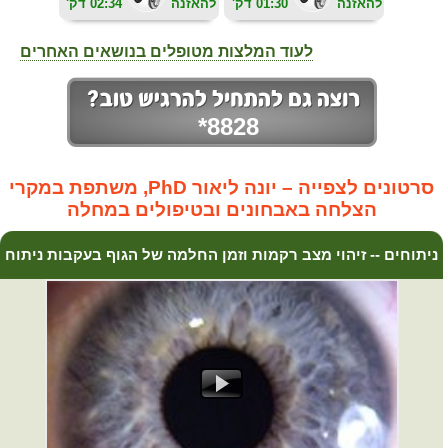
להאזנה
01:30
'דק
להאזנה
02:34
'דק
לעוד המלצות מטופלים בנושאים האחרים
*8828
סרטונים לצפייה – יונה ליאור PhD, משתפת במקרי
הצלחה באבחונים ובטיפולים במחלה
ניתוחים -- זיהוי מצב רקמות וזמן החלמה של הגוף בעקבות ניתוח