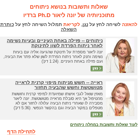
שאלות ותשובות בנושא ניתוחים
מתוכניותיה של יונה ליאור Ph.D ברדיו
להאזנה
לשיחה לחץ על
נגן
,
לקריאת
תמלול השיחה לחץ על
כותרת
השאלה
ניתוחים -- פזילה באחת העיניים ובעיות נשימה
לאחר ניתוח הפרדת לשון לתינוקת
יונה ליאור מספרת על תינוקת שהגיעה אליה עם בעיות
נשימה וחנק לאחר ניתוח הפרדת לשון שלא פתר את הבעיה,
ועם פזילה באחת העיניים. (1:24 דק')
ראייה -- חשש מניתוח מיפוי קרנית לראייה
מטושטשת וחשש שהבעיה תחזור
מאזין שואל לגבי אישתו שמיועדת למיפוי קרנית וחוששת
מהטיפול אך היא סובלת מראייה מטושטשת. יונה ליאור
מסבירה לו שאחרי ניתוח הבעיה עלולה לחזור אם לא
מטפלים במקור הבעיה וגם בהקשר הנפשי. (5:36 דק')
לעוד שאלות ותשובות במחלה ניתוחים
לתחילת הדף