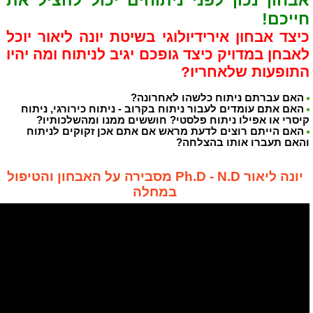
אבחון נכון לפני ניתוחים יכול להציל את
חייכם!
כיצד אבחון אירידיולוגי בשיטת יונה ליאור יוכל
לאבחן במדויק כיצד גופכם יגיב לניתוח ומה יהיו
התופעות שלאחריו?
האם עברתם ניתוח כלשהו לאחרונה?
האם אתם עומדים לעבור ניתוח בקרוב - ניתוח כירורגי, ניתוח
קיסרי או אפילו ניתוח פלסטי? חוששים ממנו ומהשלכותיו?
האם הייתם רוצים לדעת מראש אם אתם אכן זקוקים לניתוח
והאם תעברו אותו בהצלחה?
יונה ליאור Ph.D - N.D מסבירה על האבחון והטיפול
במחלה