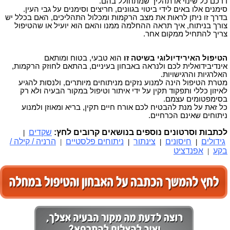
דרכם כל שינוי או תהליך שמתחולל בהם.
סימנים אלו באים לידי ביטוי בגוונים, חריצים וסימנים על גבי העין.
בדרך זו ניתן לראות את מצב הרקמות ומכלול התהליכים, האם בכלל יש
צורך בניתוח, איך תראה ההחלמה ממנו והאם הוא יועיל או שהטיפול
צריך להתחיל ממקום אחר.
הטיפול האירידיולוגי בשיטה זו
הוא טבעי, בטוח ומותאם
אינדיבידואלית לכם ולנראה באבחון בעיניים, בהתאם לחוזק הרקמות,
האלרגיות והרגישויות.
מטרת הטיפול הינה למנוע נזקים מניתוחים מיותרים, ולנסות להגיע
לאיזון כללי ותפקוד תקין על ידי איתור וטיפול במקור הבעיה ולא רק
בסימפטומים עצמם.
כל זאת על מנת להבטיח לכם אורח חיים תקין, בריא ומאוזן ולמנוע
ניתוחים שאינם הכרחיים.
לכתבות וסרטונים נוספים בנושאים קרובים לחץ:
שקדים
|
גידולים
חיסונים
צינתור
ניתוחים פלסטיים
הרניה / קילה /
|
|
|
|
בקע
אפנדציט
|