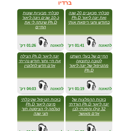
ברדיו
סבלתי מכאבים 20 שנה
סבלתי מבעיות שונות
ואת יונה ליאור Ph.D
כ-10 שנים ויונה ליאור
בחודש וחצי ריפאת אותי
Ph.D שינתה לי את
החיים
להאזנה
01:41
'דק
להאזנה
01:26
'דק
החיים של בעלי השתנו
יונה ליאור Ph.D הצילה
לטובה כתוצאה
את חיי ותוך חודש נהייתי
מהטיפול של יונה ליאור
אדם חדש לחלוטין
Ph.D
להאזנה
01:19
'דק
להאזנה
04:03
'דק
בזכות ההמלצות של
בזכות הטיפול שקיבלתי
יונה ליאור Ph.D הורדתי
מיונה ליאור Ph.D
32 קילו והפכתי לבן
נעלמה לי הציסטה תוך
אדם מאושר
חצי שנה