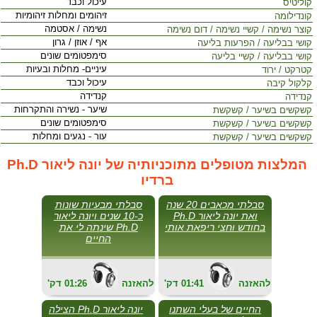
עיכול וכבד
קוליטיס
זיהומים ומחלות זיהומיות
קונדילומה
נשימה / אסטמה
קוצר נשימה / קשיי נשימה / דום נשימה
אף / אוזן / גרון
קושי בבליעה / הפרעות בליעה
סימפטומים שונים
קושי בבליעה / קשיי בליעה
עיניים- מחלות ובעיות
קטרקט / ירוד
עיכול וכבד
קלקול קיבה
קנדידה
קנדידה
שיער - נשירה והתקרחות
קשקשים בשיער / קשקשת
סימפטומים שונים
קשקשים בשיער / קשקשת
עור - נגעים ומחלות
קשקשים בשיער / קשקשת
המלצות מטופלים מתוכניותיה של יונה ליאור Ph.D
ברדיו
סבלתי מכאבים 20 שנה
סבלתי מבעיות שונות
ואת יונה ליאור Ph.D
כ-10 שנים ויונה ליאור
בחודש וחצי ריפאת אותי
Ph.D שינתה לי את
החיים
להאזנה
01:41
'דק
להאזנה
01:26
'דק
החיים של בעלי השתנו
יונה ליאור Ph.D הצילה