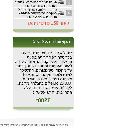
4
הגורם העיקרי לכאבי ראש חזקים
- סרטון וידאו(03:01 דק')
שתן -- הצלחה באבחון וטיפול
5
במקרים של השתנה תכופה -
סרטון וידאו(02:35 דק')
לעוד 159 סרטי וידאו
מקצוענות מעל הכל
יונה ליאור Ph.D מאבחנת ראשית
בקליניקה לאירידולוגיה בסניף
הרצליה. הקליניקה בהנחייתה של יונה
ליאור מאבחנת ומטפלת במגוון רחב
של מחלות וסימפטומים. הקליניקה
לאירידולוגיה הוקמה בשנת 1995,
איבחנה וטיפלה מאז בלמעלה מ
-25,000 מטופלים בהצלחה מרובה.
לקבלת מידע נוסף - חינם וללא
חייג עכשיו:
התחייבות.
8828*
כל הזכויות שמורות לקליניקה לאיבחונים וטיפולים באירידולוגיה