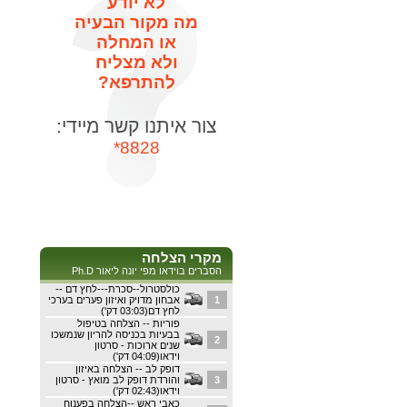
לא יודע
מה מקור הבעיה
או המחלה
ולא מצליח
להתרפא?
צור איתנו קשר מיידי:
8828*
מקרי הצלחה
הסברים בוידאו מפי יונה ליאור Ph.D
כולסטרול--סכרת---לחץ דם --
1
אבחון מדויק ואיזון פערים בערכי
לחץ דם(03:03 דק')
פוריות -- הצלחה בטיפול
בבעיות בכניסה להריון שנמשכו
2
שנים ארוכות - סרטון
וידאו(04:09 דק')
דופק לב -- הצלחה באיזון
3
והורדת דופק לב מואץ - סרטון
וידאו(02:43 דק')
כאבי ראש --הצלחה בפענוח