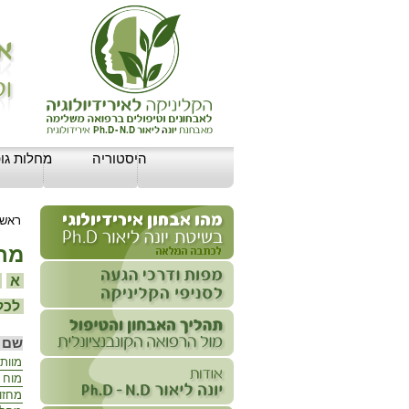
היסטוריה
מחלות גופ
ראשי
מחל
א
ב
לכל 
שם 
מוות
מוח
מחזור