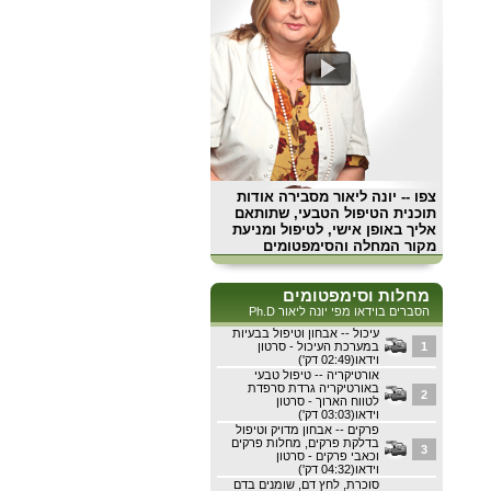
צפו
-- יונה ליאור מסבירה אודות
תוכנית הטיפול הטבעי, שתותאם
אליך באופן אישי, לטיפול ומניעת
מקור המחלה והסימפטומים
מחלות וסימפטומים
הסברים בוידאו מפי יונה ליאור Ph.D
עיכול -- אבחון וטיפול בבעיות
1
במערכת העיכול - סרטון
וידאו(02:49 דק')
אורטיקריה -- טיפול טבעי
באורטיקריה גרדת סרפדת
2
לטווח הארוך - סרטון
וידאו(03:03 דק')
פרקים -- אבחון מדויק וטיפול
בדלקת פרקים, מחלות פרקים
3
וכאבי פרקים - סרטון
וידאו(04:32 דק')
סוכרת, לחץ דם, שומנים בדם