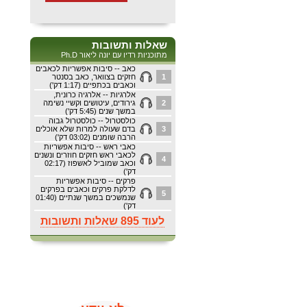
שאלות ותשובות
מתוכניות רדיו עם יונה ליאור Ph.D
כאב -- סיבות אפשריות לכאבים
1
חזקים בצוואר, כאב בסנטר
וכאבים בכתפיים (1:17 דק')
אלרגיות -- אלרגיה כרונית,
2
גירודים, עיטושים וקשיי נשימה
במשך שנים (5:45 דק')
כולסטרול -- כולסטרול גבוה
3
בדם שעולה למרות שלא אוכלים
הרבה שומנים (03:02 דק')
כאבי ראש -- סיבות אפשריות
לכאבי ראש חזקים חוזרים ונשנים
4
וכאב שמוביל לאשפוז (02:17
דק')
פרקים -- סיבות אפשריות
לדלקת פרקים וכאבים בפרקים
5
שנמשכים במשך שנתיים (01:40
דק')
לעוד 895 שאלות ותשובות