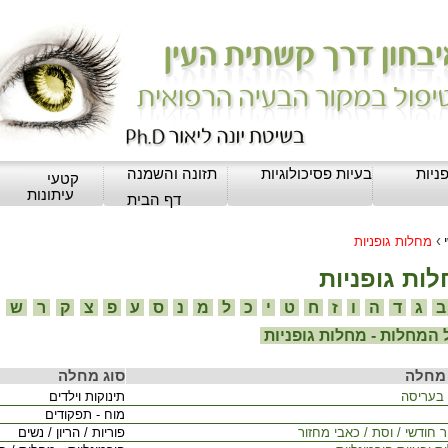
ניות
בעיות פסיכולוגיות
תזונה והשמנה
קטעי
עיתונות
דף הבית
›
מחלות גופניות
ות גופניות
ג
ד
ה
ו
ז
ח
ט
י
כ
ל
מ
נ
ס
ע
פ
צ
ק
ר
ש
המחלות - מחלות גופניות
מחלה
סוג מחלה
 בעריסה
תינוקות וילדים
מוח - תפקודים
 חודשי / וסת / כאבי מחזור
פוריות / הריון / נשים