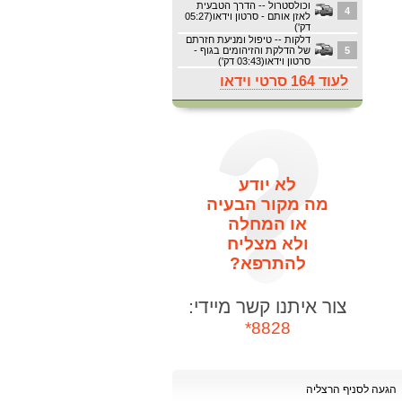
וכולסטרול -- הדרך הטבעית
4
לאזן אותם - סרטון וידאו(05:27
דק')
דלקות -- טיפול ומניעת חזרתם
5
של הדלקת והזיהומים בגוף -
סרטון וידאו(03:43 דק')
לעוד 164 סרטי וידאו
לא יודע
מה מקור הבעיה
או המחלה
ולא מצליח
להתרפא?
צור איתנו קשר מיידי:
8828*
הגעה לסניף הרצליה