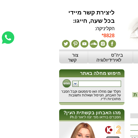
ליצירת קשר מיידי
:בכל שעה, חייגו
הקליניקה:
*8828
ביה"ס
צור
לאירידיולוגיה
קשר
ת
מהו האבחון בקשתית העין?
הסברים בוידאו מפי יונה ליאור Ph.D