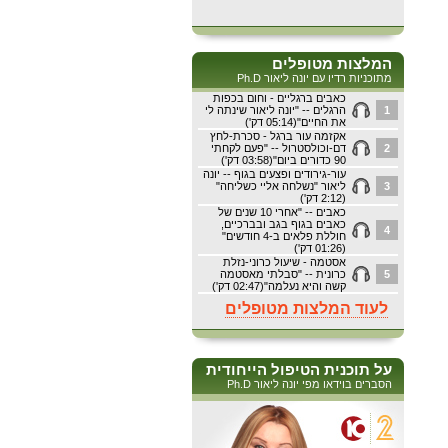
המלצות מטופלים
מתוכניות רדיו עם יונה ליאור Ph.D
כאבים ברגליים - וחום בכפות
1
הרגלים -- "יונה ליאור שינתה לי
את החיים"(05:14 דק')
אקזמה עור ברגל - סכרת-לחץ
2
דם-וכולסטרול -- "פעם לקחתי
90 כדורים ביום"(03:58 דק')
עור-גירודים ופצעים בגוף -- יונה
3
ליאור "נשלחה אליי כשליחה"
(2:12 דק')
כאבים -- "אחרי 10 שנים של
כאבים בגוף בגב ובברכיים,
4
חוללת פלאים ב-4 חודשים"
(01:26 דק')
אסטמה - שיעול כרוני-נזלת
5
כרונית -- "סבלתי מאסטמה
קשה והיא נעלמה"(02:47 דק')
לעוד המלצות מטופלים
על תוכנית הטיפול הייחודית
הסברים בוידאו מפי יונה ליאור Ph.D