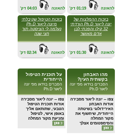
להאזנה
01:19
'דק
להאזנה
04:03
'דק
בזכות ההמלצות של
בזכות הטיפול שקיבלתי
יונה ליאור Ph.D הורדתי
מיונה ליאור Ph.D
32 קילו והפכתי לבן
נעלמה לי הציסטה תוך
אדם מאושר
חצי שנה
להאזנה
01:30
'דק
להאזנה
02:34
'דק
מהו האבחון
על תוכנית הטיפול
בקשתית העין?
הייחודית
הסברים בוידאו מפי יונה
הסברים בוידאו מפי יונה
ליאור Ph.D
ליאור Ph.D
צפו
-- יונה ליאור מסבירה
צפו
-- יונה ליאור מסבירה
אודות האבחון
אודות תוכנית הטיפול
האירידולוגי בשיטתה
הטבעי, שתותאם אליך
הייחודית, שיחשוף את
באופן אישי, לטיפול
מקור המחלה
ומניעת מקור המחלה
והסימפטומים אצלך