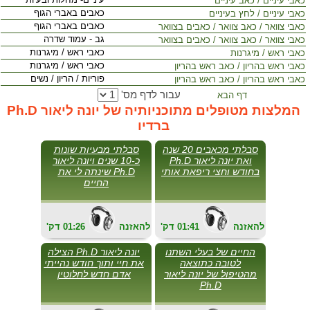
כאבי עיניים / כאב עיניים
כאבים באברי הגוף
כאבי עיניים / לחץ בעיניים
כאבים באברי הגוף
כאבי צוואר / כאב צוואר / כאבים בצוואר
גב - עמוד שדרה
כאבי צוואר / כאב צוואר / כאבים בצוואר
כאבי ראש / מיגרנות
כאבי ראש / מיגרנות
כאבי ראש / מיגרנות
כאבי ראש בהריון / כאב ראש בהריון
פוריות / הריון / נשים
כאבי ראש בהריון / כאב ראש בהריון
עבור לדף מס'
דף הבא
המלצות מטופלים מתוכניותיה של יונה ליאור Ph.D
ברדיו
סבלתי מכאבים 20 שנה
סבלתי מבעיות שונות
ואת יונה ליאור Ph.D
כ-10 שנים ויונה ליאור
בחודש וחצי ריפאת אותי
Ph.D שינתה לי את
החיים
להאזנה
01:41
'דק
להאזנה
01:26
'דק
החיים של בעלי השתנו
יונה ליאור Ph.D הצילה
לטובה כתוצאה
את חיי ותוך חודש נהייתי
מהטיפול של יונה ליאור
אדם חדש לחלוטין
Ph.D