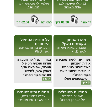
32 קילו והפכתי לבן
נעלמה לי הציסטה תוך
אדם מאושר
חצי שנה
להאזנה
01:30
'דק
להאזנה
02:34
'דק
מהו האבחון
על תוכנית הטיפול
בקשתית העין?
הייחודית
הסברים בוידאו מפי יונה
הסברים בוידאו מפי יונה
ליאור Ph.D
ליאור Ph.D
צפו
-- יונה ליאור מסבירה
צפו
-- יונה ליאור מסבירה
אודות האבחון
אודות תוכנית הטיפול
האירידולוגי בשיטתה
הטבעי, שתותאם אליך
הייחודית, שיחשוף את
באופן אישי, לטיפול
מקור המחלה
ומניעת מקור המחלה
והסימפטומים אצלך
המלצות מטופלים
מחלות וסימפטומים
מאזינים מספרים
צפייה בסרטי וידאו,
על האבחון והטיפול
יונה ליאור Ph.D מסבירה