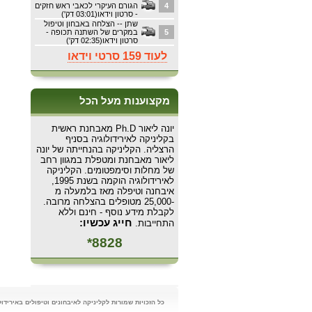
4
הגורם העיקרי לכאבי ראש חזקים
- סרטון וידאו(03:01 דק')
שתן -- הצלחה באבחון וטיפול
5
במקרים של השתנה תכופה -
סרטון וידאו(02:35 דק')
לעוד 159 סרטי וידאו
מקצוענות מעל הכל
יונה ליאור Ph.D מאבחנת ראשית
בקליניקה לאירידולוגיה בסניף
הרצליה. הקליניקה בהנחייתה של יונה
ליאור מאבחנת ומטפלת במגוון רחב
של מחלות וסימפטומים. הקליניקה
לאירידולוגיה הוקמה בשנת 1995,
איבחנה וטיפלה מאז בלמעלה מ
-25,000 מטופלים בהצלחה מרובה.
לקבלת מידע נוסף - חינם וללא
חייג עכשיו:
התחייבות.
8828*
כל הזכויות שמורות לקליניקה לאיבחונים וטיפולים באירידולוגיה