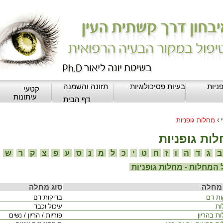
ניות
בעיות פסיכולוגיות
תזונה והשמנה
קטעי
עיתונות
דף הבית
›
מחלות גופניות
ות גופניות
ג
ד
ה
ו
ז
ח
ט
י
כ
ל
מ
נ
ס
ע
פ
צ
ק
ר
ש
המחלות - מחלות גופניות
מחלה
סוג מחלה
ות דם
בדיקות דם
ות
עיכול וכבד
ת בהריון
פוריות / הריון / נשים