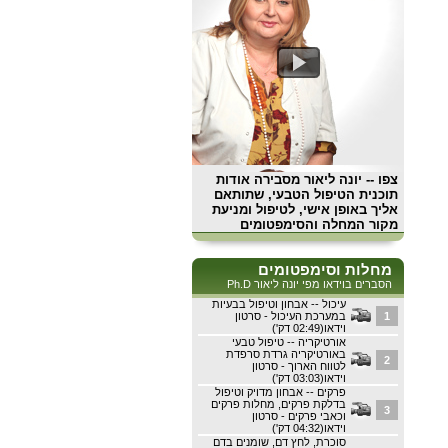
צפו
-- יונה ליאור מסבירה אודות
תוכנית הטיפול הטבעי, שתותאם
אליך באופן אישי, לטיפול ומניעת
מקור המחלה והסימפטומים
מחלות וסימפטומים
הסברים בוידאו מפי יונה ליאור Ph.D
עיכול -- אבחון וטיפול בבעיות
1
במערכת העיכול - סרטון
וידאו(02:49 דק')
אורטיקריה -- טיפול טבעי
באורטיקריה גרדת סרפדת
2
לטווח הארוך - סרטון
וידאו(03:03 דק')
פרקים -- אבחון מדויק וטיפול
בדלקת פרקים, מחלות פרקים
3
וכאבי פרקים - סרטון
וידאו(04:32 דק')
סוכרת, לחץ דם, שומנים בדם