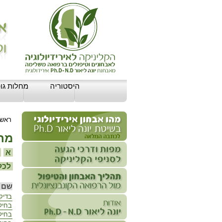
היסטוריה
מחלות גופ
ראשי
מחל
א
ב
לכל 
שם 
בדיק
בחיל
בחילו