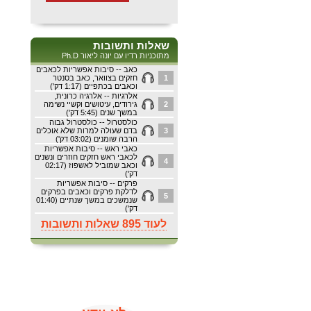
שאלות ותשובות
מתוכניות רדיו עם יונה ליאור Ph.D
כאב -- סיבות אפשריות לכאבים
1
חזקים בצוואר, כאב בסנטר
וכאבים בכתפיים (1:17 דק')
אלרגיות -- אלרגיה כרונית,
2
גירודים, עיטושים וקשיי נשימה
במשך שנים (5:45 דק')
כולסטרול -- כולסטרול גבוה
3
בדם שעולה למרות שלא אוכלים
הרבה שומנים (03:02 דק')
כאבי ראש -- סיבות אפשריות
לכאבי ראש חזקים חוזרים ונשנים
4
וכאב שמוביל לאשפוז (02:17
דק')
פרקים -- סיבות אפשריות
לדלקת פרקים וכאבים בפרקים
5
שנמשכים במשך שנתיים (01:40
דק')
לעוד 895 שאלות ותשובות