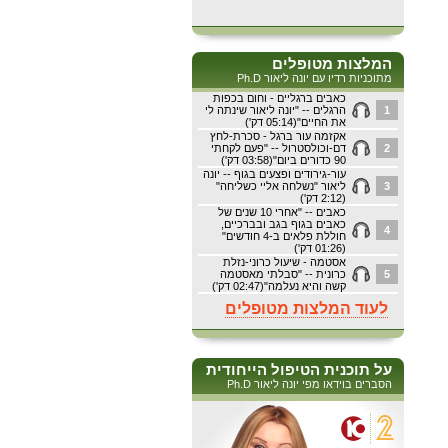
המלצות מטופלים
מתוכניות רדיו עם יונה ליאור Ph.D
כאבים ברגליים - וחום בכפות
1
הרגלים -- "יונה ליאור שינתה לי
את החיים"(05:14 דק')
אקזמה עור ברגל - סכרת-לחץ
2
דם-וכולסטרול -- "פעם לקחתי
90 כדורים ביום"(03:58 דק')
עור-גירודים ופצעים בגוף -- יונה
3
ליאור "נשלחה אליי כשליחה"
(2:12 דק')
כאבים -- "אחרי 10 שנים של
כאבים בגוף בגב ובברכיים,
4
חוללת פלאים ב-4 חודשים"
(01:26 דק')
אסטמה - שיעול כרוני-נזלת
5
כרונית -- "סבלתי מאסטמה
קשה והיא נעלמה"(02:47 דק')
לעוד המלצות מטופלים
על תוכנית הטיפול הייחודית
הסברים בוידאו מפי יונה ליאור Ph.D