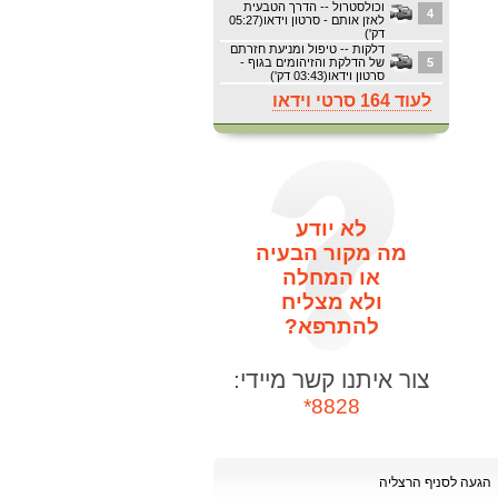
וכולסטרול -- הדרך הטבעית
4
לאזן אותם - סרטון וידאו(05:27
דק')
דלקות -- טיפול ומניעת חזרתם
5
של הדלקת והזיהומים בגוף -
סרטון וידאו(03:43 דק')
לעוד 164 סרטי וידאו
לא יודע
מה מקור הבעיה
או המחלה
ולא מצליח
להתרפא?
צור איתנו קשר מיידי:
8828*
הגעה לסניף הרצליה