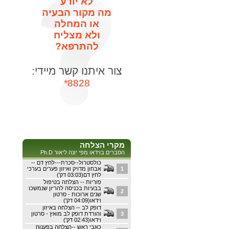
לא יודע
מה מקור הבעיה
או המחלה
ולא מצליח
להתרפא?
צור איתנו קשר מיידי:
8828*
מקרי הצלחה
הסברים בוידאו מפי יונה ליאור Ph.D
כולסטרול--סכרת---לחץ דם --
1
אבחון מדויק ואיזון פערים בערכי
לחץ דם(03:03 דק')
פוריות -- הצלחה בטיפול
בבעיות בכניסה להריון שנמשכו
2
שנים ארוכות - סרטון
וידאו(04:09 דק')
דופק לב -- הצלחה באיזון
3
והורדת דופק לב מואץ - סרטון
וידאו(02:43 דק')
כאבי ראש --הצלחה בפענוח