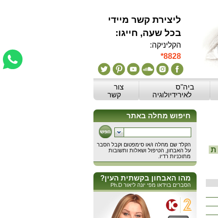
ליצירת קשר מיידי
:בכל שעה, חייגו
הקליניקה:
*8828
ביה"ס
צור
לאירידיולוגיה
קשר
ת
מהו האבחון בקשתית העין?
הסברים בוידאו מפי יונה ליאור Ph.D