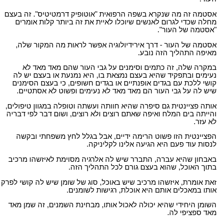
אסטמה זה מה שנקרא בשפה הרפואית "אוטופיק דרמטיטיס". זה בעצם
מחלה שכדי לגרום לאנשים שיוכלו לאיית את זה ביותר קלות אומרים
"אסטמה של העור".
אסטמה של העור - דרך אירידיולוגיה אפשר לראות מה המקור שלה,
מאיפה התהליך הזה נובע.
במקרה שלה, זה כתמים וסימנים על גבי העור שהם מאד מאד לא
נעימים ובתפקיד שהיא בעצם נמצאת בו, היא נמנעת או בעצם יש לה
קושי ללכת עם בגדים אופנתיים או בגדים חשופים, כי בעצם הסימנים
שיש לה על גבי העור הם מאד מאד לא נעימים ופשוט לא אסתטיים.
אותה פציינטית גם סיפרה שהיא חוותה ועשתה וטופלה במגוון טיפולים,
והייתה בים המלח ואיפה שאתם רוצים ולא רוצים, ושום דבר לפי דבריה
לא עזר.
הפציינטית הזו פשוט הרימה ידיים, אבל בגלל לחץ משפחתי ובקשה
לנסות עוד פעם היא הגיעה אלינו לקליניקה.
באבחון שהיא עברה, התברר שיש לה אלרגיה מסוימת לאיזשהו מרכיב
בתוך האוכל, שהוא בעצם גורם לכל התהליך הזה.
זאת אומרת, איזשהו מרכיב שיש באוכל, סוג של שומן שיש לה קושי לפרק
אותו במאכלים אותם היא אוכלת, רגישות לשומנים.
השומן היחידי שהיא יכולה לאכול אותו, מבחינת השמנים, זה שמן מאד
מאד ספציפי לה.