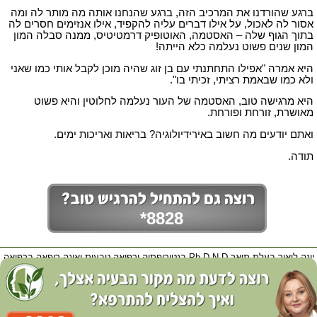
ברגע שהורדנו את המרכיב הזה, ברגע שהנחנו אותה מה מותר לה ומה
אסור לה לאכול, על אילו דברים עליה להקפיד, אילו אנזימים חסרים לה
בתוך הגוף שלה – האסטמה, האוטופיק דרמטיטיס, ממנה סבלה המון
המון שנים פשוט נעלמה כלא הייתה!
היא אמרה "אפילו התחתנתי עם בן זוג שהיה מוכן לקבל אותי כמו שאני
ולא כמו שבאמת רציתי, זכיתי בו".
היא מרגישה טוב, האסטמה של העור נעלמה לחלוטין והיא פשוט
מאושרת, זורחת ופורחת.
ואתם יודעים מה חשוב באירידיולוגיה? בריאות ואריכות ימים.
תודה.
*8828
יונה ליאור בעלת תואר Ph.D-N.D בנטורופתיה ורפואה טבעית ואינה רופאה ברפואה
קונבנציונאלית בתואר M.D